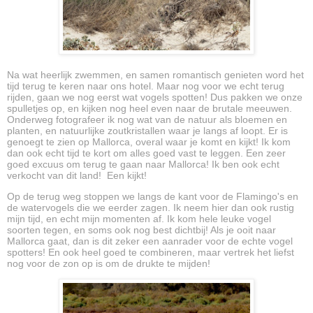
Na wat heerlijk zwemmen, en samen romantisch genieten word het
tijd terug te keren naar ons hotel. Maar nog voor we echt terug
rijden, gaan we nog eerst wat vogels spotten! Dus pakken we onze
spulletjes op, en kijken nog heel even naar de brutale meeuwen.
Onderweg fotografeer ik nog wat van de natuur als bloemen en
planten, en natuurlijke zoutkristallen waar je langs af loopt. Er is
genoegt te zien op Mallorca, overal waar je komt en kijkt! Ik kom
dan ook echt tijd te kort om alles goed vast te leggen. Een zeer
goed excuus om terug te gaan naar Mallorca! Ik ben ook echt
verkocht van dit land!
Een kijkt!
Op de terug weg stoppen we langs de kant voor de Flamingo's en
de watervogels die we eerder zagen. Ik neem hier dan ook rustig
mijn tijd, en echt mijn momenten af. Ik kom hele leuke vogel
soorten tegen, en soms ook nog best dichtbij! Als je ooit naar
Mallorca gaat, dan is dit zeker een aanrader voor de echte vogel
spotters! En ook heel goed te combineren, maar vertrek het liefst
nog voor de zon op is om de drukte te mijden!