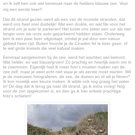
en ik zelf ben ook wel benieuwt naar de heldere blauwe zee. Voor
mij een eerste keer!!
Dat dit strand gezien werd als een van de mooiste stranden, dat
werd ons heel snel duidelijk! Wat een drukte, en wat file voor het
strand om je auto te parkeren! Het koste ons zeker een uur als niet
langer voor we onze auto geparkeerd hadden staan. Onderweg
ben ik een paar keer uitgestapt, omdat je pal door een natuur
gebied heen rijd. Buiten hoorde je de Cicaden fel te keer gaan, of
te wel grote krekels die veel kabaal maken.
Eenmaal aangekomen bij de zee, werd het wachten wel beloont.
Wat helder, en wat blauw/groen! Zo prachtig en heerlijk warm om in
te zwemmen. Eigenlijk had ik meer foto's moeten maken van de
zee zelf, maar je weet echt niet waar je als eerste moet starten. Wil
je de meeuwen fotograferen, de zee, de duinen en of wil je filmen?
Ik kon moeilijk een keuze maken, ik wilde ook nog graag het water
in! De dag dat ik terug ga naar dit strand, ga ik extra vroeg! Nog
voor de zon opgekomen is, en dan ga ik hier enkele prachtige
foto's schieten!