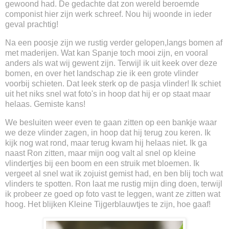
gewoond had. De gedachte dat zon wereld beroemde
componist hier zijn werk schreef. Nou hij woonde in ieder
geval prachtig!
Na een poosje zijn we rustig verder gelopen,langs bomen af
met maderijen. Wat kan Spanje toch mooi zijn, en vooral
anders als wat wij gewent zijn. Terwijl ik uit keek over deze
bomen, en over het landschap zie ik een grote vlinder
voorbij schieten. Dat leek sterk op de pasja vlinder! Ik schiet
uit het niks snel wat foto's in hoop dat hij er op staat maar
helaas. Gemiste kans!
We besluiten weer even te gaan zitten op een bankje waar
we deze vlinder zagen, in hoop dat hij terug zou keren. Ik
kijk nog wat rond, maar terug kwam hij helaas niet. Ik ga
naast Ron zitten, maar mijn oog valt al snel op kleine
vlindertjes bij een boom en een struik met bloemen. Ik
vergeet al snel wat ik zojuist gemist had, en ben blij toch wat
vlinders te spotten. Ron laat me rustig mijn ding doen, terwijl
ik probeer ze goed op foto vast te leggen, want ze zitten wat
hoog. Het blijken Kleine Tijgerblauwtjes te zijn, hoe gaaf!