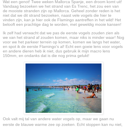
Wat een genot! Twee weken Mallorca Spanje, een droom komt uit!
Vandaag bezoeken we het strand van Es Trenc, het zou een van
de mooiste stranden zijn op Mallorca. Geheel zonder reden is het
niet dat we dit strand bezoeken, naast vele vogels die hier te
vinden zijn, kan je hier ook de Flamingo aantreffen in het wild! Het
belooft een prachtige dag te worden, met geweldig mooie kansen!
Ik zelf had verwacht dat we pas de eerste vogels zouden zien als
we van het strand af zouden komen, maar niks is minder waar! Nog
voor we het parkeer terrein op komen, komen we langs het water,
en spot ik de eerste Flamingo's al! Echt een goeie lens voor vogels
en andere dieren heb ik niet, dus gebruik ik mijn macro lens
150mm, en ondanks dat is die nog prima gelukt!
Ook valt mij tal van andere water vogels op, maar we gaan nu
eerste de blauwe warme zee op zoeken. Echt stoppen kan nu niet,