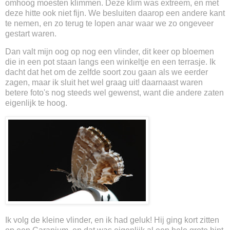
omhoog moesten klimmen. Deze klim was extreem, en met
deze hitte ook niet fijn. We besluiten daarop een andere kant
te nemen, en zo terug te lopen anar waar we zo ongeveer
gestart waren.
Dan valt mijn oog op nog een vlinder, dit keer op bloemen
die in een pot staan langs een winkeltje en een terrasje. Ik
dacht dat het om de zelfde soort zou gaan als we eerder
zagen, maar ik sluit het wel graag uit! daarnaast waren
betere foto's nog steeds wel gewenst, want die andere zaten
eigenlijk te hoog.
Ik volg de kleine vlinder, en ik had geluk! Hij ging kort zitten