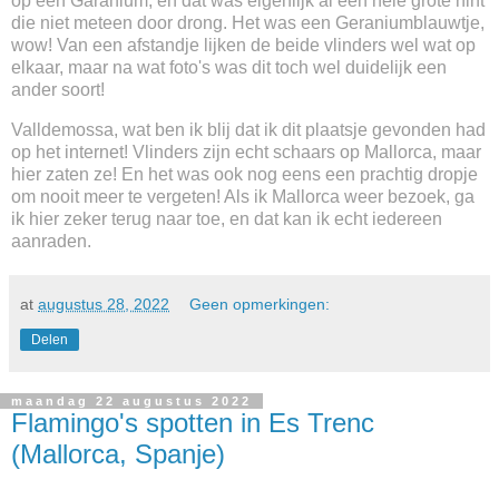
op een Garanium, en dat was eigenlijk al een hele grote hint
die niet meteen door drong. Het was een Geraniumblauwtje,
wow! Van een afstandje lijken de beide vlinders wel wat op
elkaar, maar na wat foto's was dit toch wel duidelijk een
ander soort!
Valldemossa, wat ben ik blij dat ik dit plaatsje gevonden had
op het internet! Vlinders zijn echt schaars op Mallorca, maar
hier zaten ze! En het was ook nog eens een prachtig dropje
om nooit meer te vergeten! Als ik Mallorca weer bezoek, ga
ik hier zeker terug naar toe, en dat kan ik echt iedereen
aanraden.
at
augustus 28, 2022
Geen opmerkingen:
Delen
maandag 22 augustus 2022
Flamingo's spotten in Es Trenc
(Mallorca, Spanje)