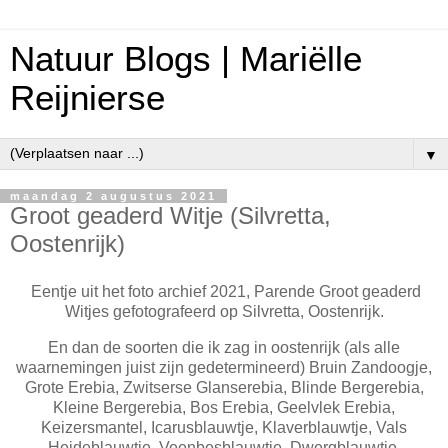
Natuur Blogs | Mariëlle
Reijnierse
▼
maandag 2 augustus 2021
Groot geaderd Witje (Silvretta,
Oostenrijk)
Eentje uit het foto archief 2021, Parende Groot geaderd
Witjes gefotografeerd op Silvretta, Oostenrijk.
En dan de soorten die ik zag in oostenrijk (als alle
waarnemingen juist zijn gedetermineerd) Bruin Zandoogje,
Grote Erebia, Zwitserse Glanserebia, Blinde Bergerebia,
Kleine Bergerebia, Bos Erebia, Geelvlek Erebia,
Keizersmantel, Icarusblauwtje, Klaverblauwtje, Vals
Heideblauwtje, Veenbesblauwtje, Dwergblauwtje,