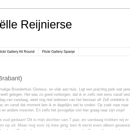
ëlle Reijnierse
lickr Gallery All Round
Flickr Gallery Spanje
Brabant)
malige Broederhuis Glorieux, en vlak aan huis. Ligt een prachtig park wat jare
heeft gelegen. Het was zo goed verborgen, dat ik er zelfs niet eens vanaf wist
dag van vandaag, weet nog niet iedereen van het bestaan af! Zelf ontdekte ik
jaar, en vanaf dat moment ben ik er dagelijks wel te vinden. Op zoek naar naar
en en andere insecten. En zelfs het ijsvogeltje vist hier graag naar zijn visje!
s oud gedaan! Dit is mijn dochter van 7 jaar, en vandaag trokken wij er
 op uit. Maar nog voor zij mee ging, ben ik eerst even alleen gewees