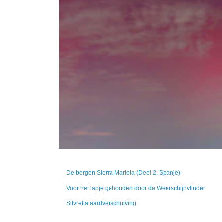
De bergen Sierra Mariola (Deel 2, Spanje)
Voor het lapje gehouden door de Weerschijnvlinder
Silvretta aardverschuiving