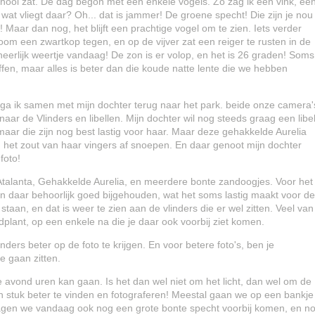
 school zat. De dag begon met een enkele vogels. Zo zag ik een vink, ee
 wat vliegt daar? Oh... dat is jammer! De groene specht! Die zijn je nou
af! Maar dan nog, het blijft een prachtige vogel om te zien. Iets verder
oom een zwartkop tegen, en op de vijver zat een reiger te rusten in de
eerlijk weertje vandaag! De zon is er volop, en het is 26 graden! Soms
ffen, maar alles is beter dan die koude natte lente die we hebben
ga ik samen met mijn dochter terug naar het park. beide onze camera'
aar de Vlinders en libellen. Mijn dochter wil nog steeds graag een libe
maar die zijn nog best lastig voor haar. Maar deze gehakkelde Aurelia
 het zout van haar vingers af snoepen. En daar genoot mijn dochter
foto!
Atalanta, Gehakkelde Aurelia, en meerdere bonte zandoogjes. Voor het
en daar behoorlijk goed bijgehouden, wat het soms lastig maakt voor de
staan, en dat is weer te zien aan de vlinders die er wel zitten. Veel van
plant, op een enkele na die je daar ook voorbij ziet komen.
ers beter op de foto te krijgen. En voor betere foto's, ben je
e gaan zitten.
de avond uren kan gaan. Is het dan wel niet om het licht, dan wel om de
een stuk beter te vinden en fotograferen! Meestal gaan we op een bankje
o zagen we vandaag ook nog een grote bonte specht voorbij komen, en n