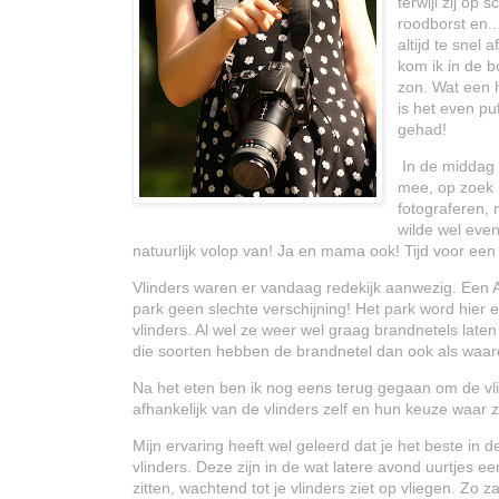
terwijl zij op
roodborst en..
altijd te snel 
kom ik in de b
zon. Wat een h
is het even pu
gehad!
In de middag 
mee, op zoek n
fotograferen, 
wilde wel even
natuurlijk volop van! Ja en mama ook! Tijd voor een 
Vlinders waren er vandaag redekijk aanwezig. Een 
park geen slechte verschijning! Het park word hier 
vlinders. Al wel ze weer wel graag brandnetels laten 
die soorten hebben de brandnetel dan ook als waard
Na het eten ben ik nog eens terug gegaan om de vlind
afhankelijk van de vlinders zelf en hun keuze waar z
Mijn ervaring heeft wel geleerd dat je het beste in 
vlinders. Deze zijn in de wat latere avond uurtjes 
zitten, wachtend tot je vlinders ziet op vliegen. Z