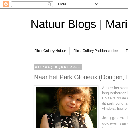
Natuur Blogs | Mari
Flickr Gallery Natuur
Flickr Gallery Paddenstoelen
F
dinsdag 8 juni 2021
Naar het Park Glorieux (Dongen, 
Achter het voor
lang verborgen 
En zelfs op de 
dit park vorig 
vlinders, libell
Jong geleerd i
ook even samen