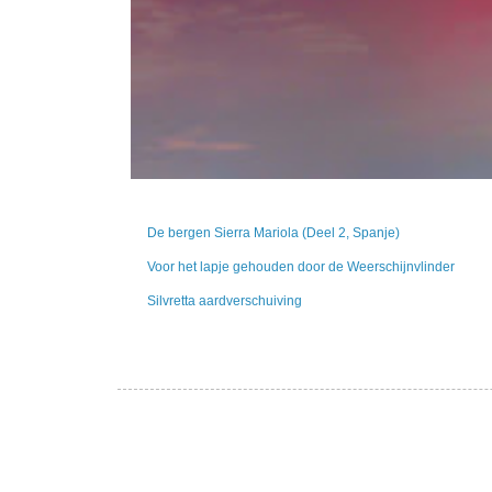
De bergen Sierra Mariola (Deel 2, Spanje)
Voor het lapje gehouden door de Weerschijnvlinder
Silvretta aardverschuiving