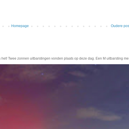
Homepage
Oudere pos
s het! Twee zonnen uitbarstingen vonden plaats op deze dag. Een M uitbarsting me.