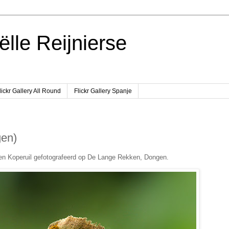
ëlle Reijnierse
lickr Gallery All Round
Flickr Gallery Spanje
gen)
 Een Koperuil gefotografeerd op De Lange Rekken, Dongen.