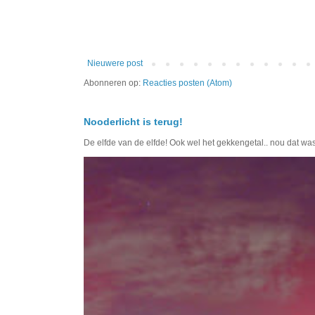
Nieuwere post
Abonneren op:
Reacties posten (Atom)
Nooderlicht is terug!
De elfde van de elfde! Ook wel het gekkengetal.. nou dat wa